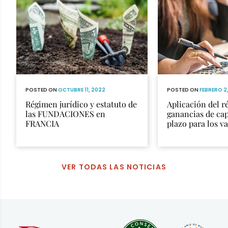
POSTED ON
OCTUBRE 11, 2022
POSTED ON
FEBRERO 2,
Régimen jurídico y estatuto de
Aplicación del r
las FUNDACIONES en
ganancias de cap
FRANCIA
plazo para los v
registrados en e
general.
VER TODAS LAS NOTICIAS