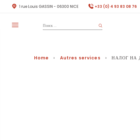
1 rue Louis GASSIN - 06300 NICE
+33 (0) 4 93 83 08 76
Home
›
Autres services
› НАЛОГ НА 