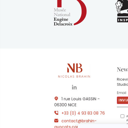
News
Ricevi
Studio
1 rue Louis GASSIN -
06300 NICE
+33 (0) 4 93 83 08 76
I
contact@brahin-
i
n
avocats.com