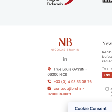
News
Recib
bufet
recie
1 rue Louis GASSIN -
06300 NICE
+33 (0) 4 93 83 08 76
contact@brahin-
A
i
avocats.com
m
c
p
Cookie Consent