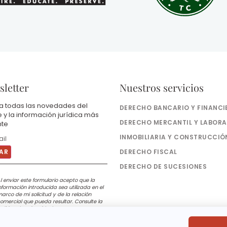
letter
Nuestros servicios
a todas las novedades del
DERECHO BANCARIO Y FINANCI
e y la información jurídica más
DERECHO MERCANTIL Y LABORA
nte
INMOBILIARIA Y CONSTRUCCIÓ
DERECHO FISCAL
DERECHO DE SUCESIONES
l enviar este formulario acepto que la
nformación introducida sea utilizada en el
arco de mi solicitud y de la relación
omercial que pueda resultar. Consulte la
olítica de privacidad.